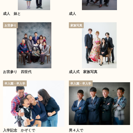
成人 妹と
成人
お宮参り
家族写真
お宮参り 四世代
成人式 家族写真
卒入園・卒入学
卒入園・卒入学
入学記念 かぞくで
男４人で